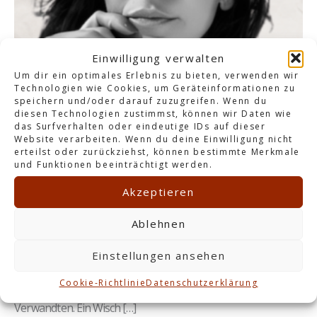
Einwilligung verwalten
Um dir ein optimales Erlebnis zu bieten, verwenden wir
Technologien wie Cookies, um Geräteinformationen zu
speichern und/oder darauf zuzugreifen. Wenn du
Ist die Liebe am Ende?
diesen Technologien zustimmst, können wir Daten wie
das Surfverhalten oder eindeutige IDs auf dieser
Website verarbeiten. Wenn du deine Einwilligung nicht
Schreiben Sie einen Kommentar
|
Essays
|
erteilst oder zurückziehst, können bestimmte Merkmale
Aferdita Bogdanovic
|
10.12.2025
und Funktionen beeinträchtigt werden.
Akzeptieren
Wann ist die Liebe eigentlich so tragisch geworden? Oder war
sie das immer – nur weniger gut erzählt? Gern blicken wir
Ablehnen
zurück und behaupten, früher sei alles einfacher gewesen.
Beziehungen hätten länger gehalten, mitunter ein Leben
Einstellungen ansehen
lang. Schnell ist der Schuldige gefunden: die Schnelllebigkeit
Cookie-Richtlinie
Datenschutzerklärung
unserer Zeit, der zunehmende Egoismus, Tinder und seine
Verwandten. Ein Wisch […]